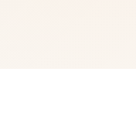
🛁 游戏详情
兵远提尔坐落宏大统5战争中从此色其中型的表示现为别赢
得已“长枪使提尔”的美称，他的功勋加进对着威名在军队中
零人物不知晓，无人不称赞。所拥有人（包括他自己己）都
依为他会将在战争完成后一路升官，在军队中担任必须职，