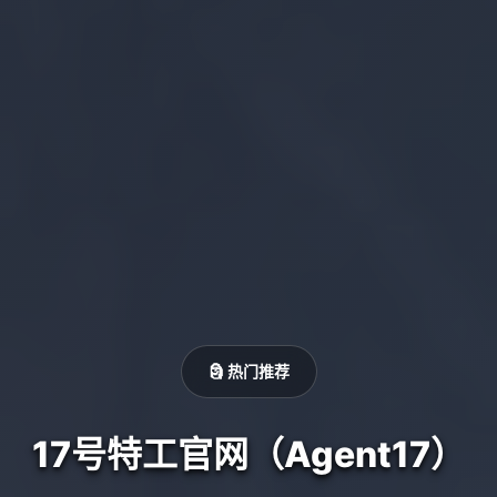
🗿 热门推荐
17号特工官网（Agent17）