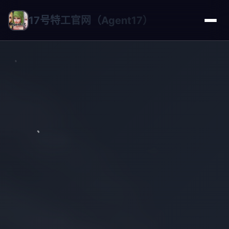
17号特工官网（Agent17）